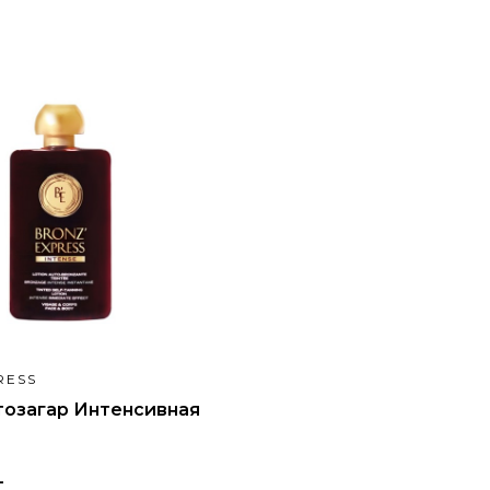
RESS
тозагар Интенсивная
L