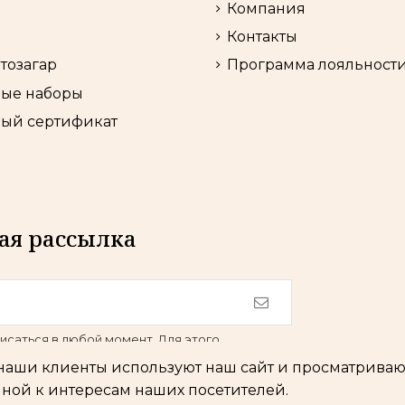
Компания
Контакты
втозагар
Программа лояльност
ые наборы
ый сертификат
ая рассылка
исаться в любой момент. Для этого
ь нашими контактными данными в
 наши клиенты используют наш сайт и просматривают
уведомлении.
ной к интересам наших посетителей.