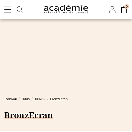
0
Главная
Лицо
Линии
BronzEcran
BronzEcran