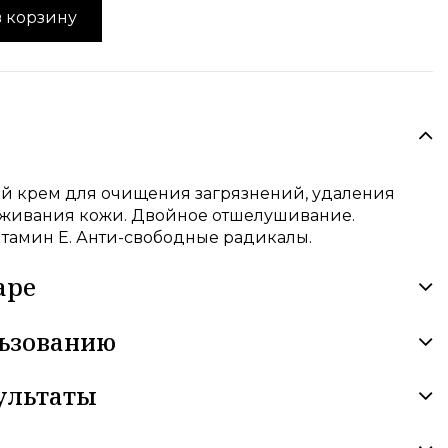
в корзину
 крем для очищения загрязнений, удаления
лаживания кожи. Двойное отшелушивание.
тамин Е. Анти-свободные радикалы.
аре
льзованию
ультаты